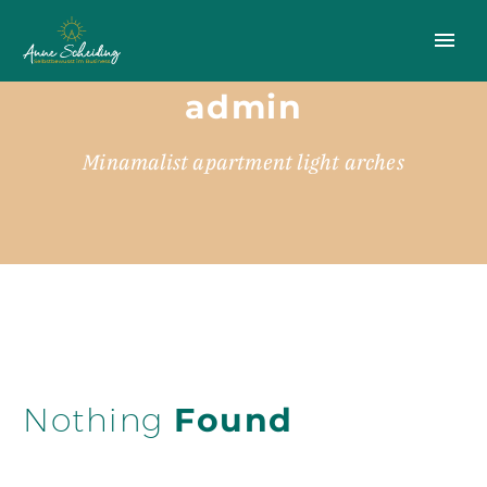
admin
Minamalist apartment light arches
Nothing
Found